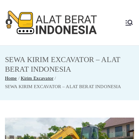
Skip
to
content
Alat
Jasa Sewa Alat
Berat dan Repair
Berat
SEWA KIRIM EXCAVATOR – ALAT
Indon
BERAT INDONESIA
esia
Home
Kirim Excavator
SEWA KIRIM EXCAVATOR – ALAT BERAT INDONESIA