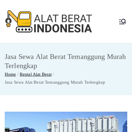
Skip
to
content
Alat
Jasa Sewa Alat
Berat dan Repair
Berat
Jasa Sewa Alat Berat Temanggung Murah
Indon
Terlengkap
esia
Home
Rental Alat Berat
Jasa Sewa Alat Berat Temanggung Murah Terlengkap