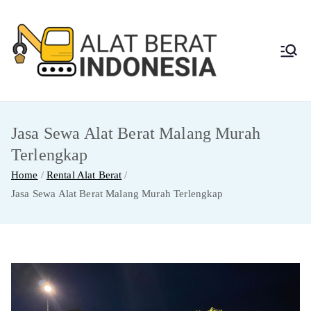
Skip
to
content
Alat
Jasa Sewa Alat
Berat dan Repair
Berat
Jasa Sewa Alat Berat Malang Murah
Indon
Terlengkap
esia
Home
Rental Alat Berat
Jasa Sewa Alat Berat Malang Murah Terlengkap