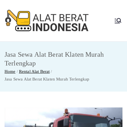
Skip
to
content
Alat
Jasa Sewa Alat
Berat dan Repair
Berat
Jasa Sewa Alat Berat Klaten Murah
Indon
Terlengkap
esia
Home
Rental Alat Berat
Jasa Sewa Alat Berat Klaten Murah Terlengkap