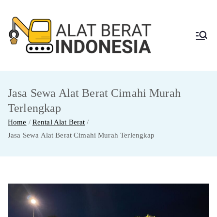
Skip
to
content
Alat
Jasa Sewa Alat
Berat dan Repair
Berat
Jasa Sewa Alat Berat Cimahi Murah
Indon
Terlengkap
esia
Home
Rental Alat Berat
Jasa Sewa Alat Berat Cimahi Murah Terlengkap