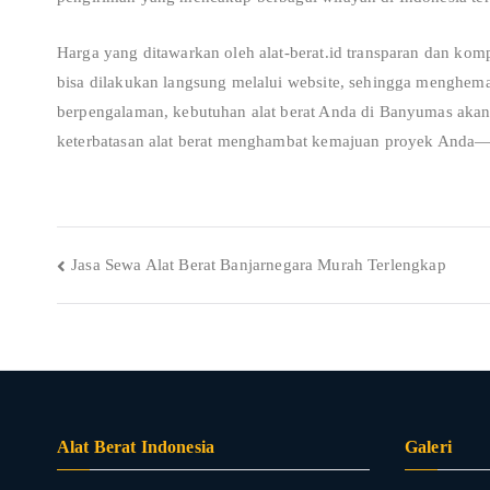
Harga yang ditawarkan oleh alat-berat.id transparan dan kom
bisa dilakukan langsung melalui website, sehingga menghem
berpengalaman, kebutuhan alat berat Anda di Banyumas akan 
keterbatasan alat berat menghambat kemajuan proyek Anda
Post
Jasa Sewa Alat Berat Banjarnegara Murah Terlengkap
navigation
Alat Berat Indonesia
Galeri