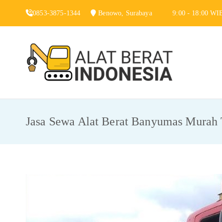
Skip
0853-3875-1344
Benowo, Surabaya
9:00 - 18:00 WI
to
content
Alat 
Jasa Sewa Alat
Jasa Sewa Alat Berat Banyumas Murah 