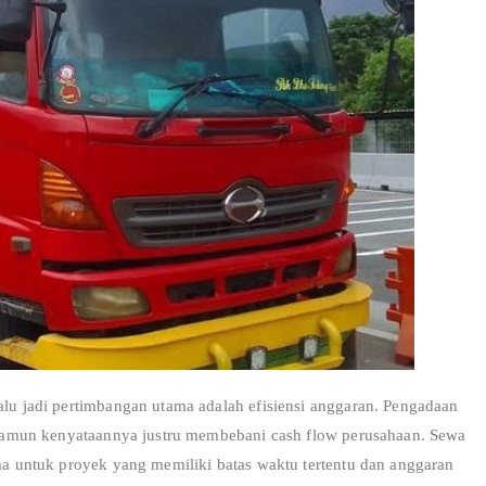
lalu jadi pertimbangan utama adalah efisiensi anggaran. Pengadaan
s, namun kenyataannya justru membebani cash flow perusahaan. Sewa
ama untuk proyek yang memiliki batas waktu tertentu dan anggaran