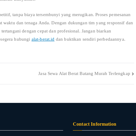
petitif, tanpa biaya tersembunyi yang merugikan. Proses pemesanan
at waktu dan tenaga Anda. Dengan dukungan tim yang responsif dan
tertangani dengan cepat dan profesional. Jangan biarkan
—segera hubungi
alat-berat.id
dan buktikan sendiri perbedaannya.
Jasa Sewa Alat Berat Batang Murah Terlengkap
Contact Information