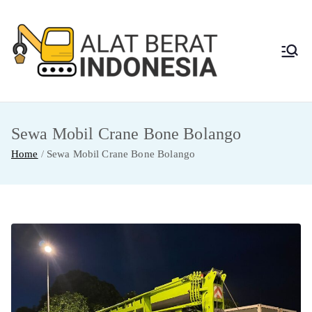
Skip
to
content
Alat
Jasa Sewa Alat
Berat dan Repair
Berat
Sewa Mobil Crane Bone Bolango
Indon
Home
Sewa Mobil Crane Bone Bolango
esia