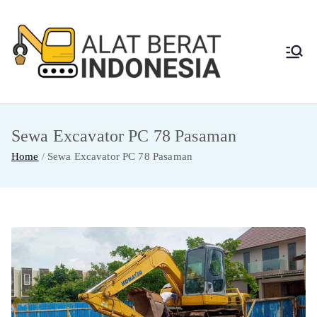
Skip
to
content
Alat
Jasa Sewa Alat
Berat dan Repair
Berat
Sewa Excavator PC 78 Pasaman
Indon
Home
Sewa Excavator PC 78 Pasaman
esia