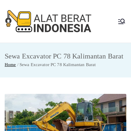
Skip
to
content
Alat
Jasa Sewa Alat
Berat dan Repair
Berat
Sewa Excavator PC 78 Kalimantan Barat
Indon
Home
Sewa Excavator PC 78 Kalimantan Barat
esia