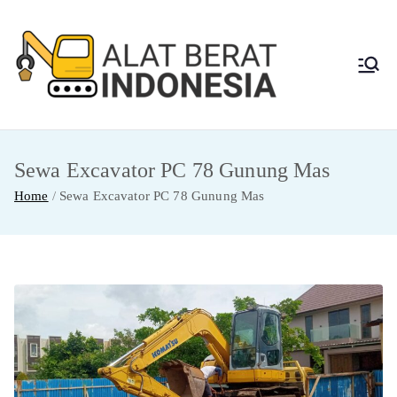
Skip
to
content
Alat
Jasa Sewa Alat
Berat dan Repair
Berat
Sewa Excavator PC 78 Gunung Mas
Indon
Home
Sewa Excavator PC 78 Gunung Mas
esia