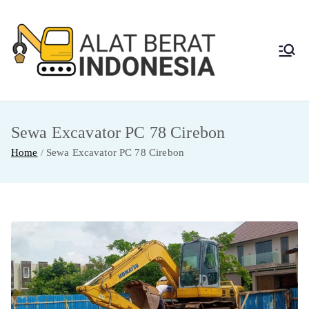
Skip
to
content
Alat
Jasa Sewa Alat
Berat dan Repair
Berat
Sewa Excavator PC 78 Cirebon
Indon
Home
Sewa Excavator PC 78 Cirebon
esia