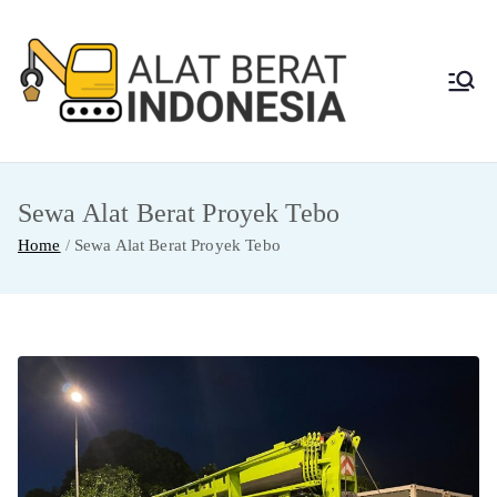
Skip
to
content
Alat
Jasa Sewa Alat
Berat dan Repair
Berat
Sewa Alat Berat Proyek Tebo
Indon
Home
Sewa Alat Berat Proyek Tebo
esia