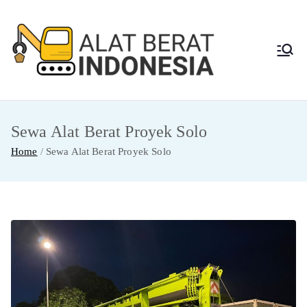
Skip
to
content
Alat
Jasa Sewa Alat
Berat dan Repair
Berat
Sewa Alat Berat Proyek Solo
Indon
Home
Sewa Alat Berat Proyek Solo
esia