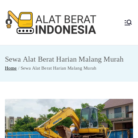
Skip
to
content
Alat
Jasa Sewa Alat
Berat dan Repair
Berat
Sewa Alat Berat Harian Malang Murah
Indon
Home
Sewa Alat Berat Harian Malang Murah
esia