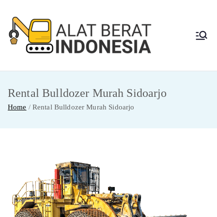
Skip
to
content
Alat
Jasa Sewa Alat
Berat dan Repair
Berat
Rental Bulldozer Murah Sidoarjo
Indon
Home
Rental Bulldozer Murah Sidoarjo
esia