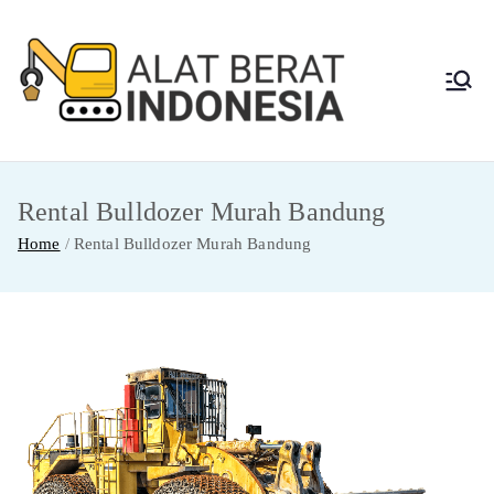
Skip
to
content
Alat
Jasa Sewa Alat
Berat dan Repair
Berat
Rental Bulldozer Murah Bandung
Indon
Home
Rental Bulldozer Murah Bandung
esia