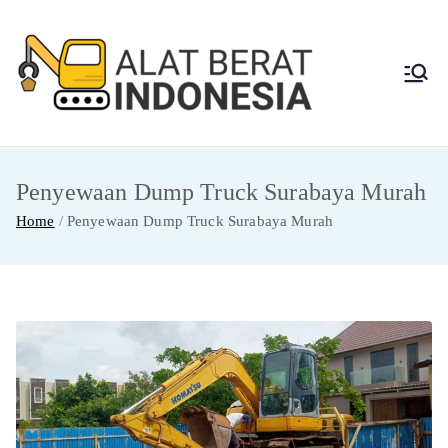
Skip
to
content
Alat
Jasa Sewa Alat
Berat dan Repair
Berat
Penyewaan Dump Truck Surabaya Murah
Indon
Home
Penyewaan Dump Truck Surabaya Murah
esia