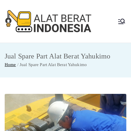
Skip
to
content
Alat
Jasa Sewa Alat
Berat dan Repair
Berat
Jual Spare Part Alat Berat Yahukimo
Indon
Home
Jual Spare Part Alat Berat Yahukimo
esia