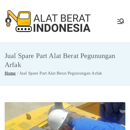
Skip
to
content
Alat
Jasa Sewa Alat
Berat dan Repair
Berat
Jual Spare Part Alat Berat Pegunungan
Indon
Arfak
esia
Home
Jual Spare Part Alat Berat Pegunungan Arfak