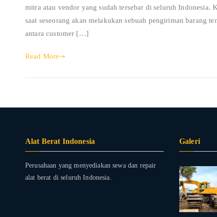
mitra atau vendor yang sudah tersebar di seluruh Indonesia. 
saat seseorang akan melakukan sebuah pengiriman barang ten
antara customer […]
Read More
Alat Berat Indonesia
Galeri
Perusahaan yang menyediakan sewa dan repair
alat berat di seluruh Indonesia.