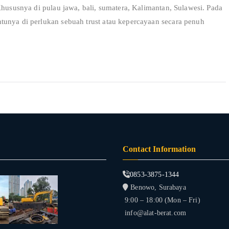
Khususnya di pulau jawa, bali, sumatera, Kalimantan, Sulawesi. Pada
tunya di perlukan sebuah trust atau kepercayaan secara penuh
Contact Information
0853-3875-1344
Benowo, Surabaya
9:00 – 18:00 (Mon – Fri)
info@alat-berat.com