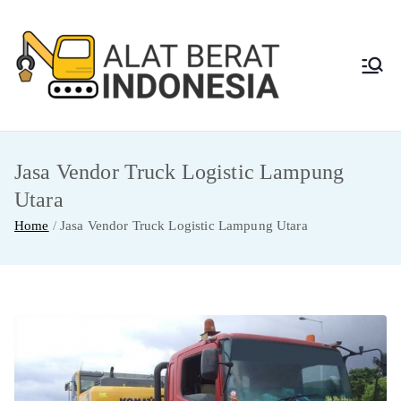
Skip
to
content
Alat
Jasa Sewa Alat
Berat dan Repair
Berat
Jasa Vendor Truck Logistic Lampung
Indon
Utara
esia
Home
Jasa Vendor Truck Logistic Lampung Utara