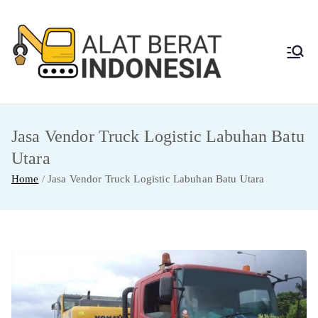
Skip
to
content
Alat
Jasa Sewa Alat
Berat dan Repair
Berat
Jasa Vendor Truck Logistic Labuhan Batu
Indon
Utara
esia
Home
Jasa Vendor Truck Logistic Labuhan Batu Utara