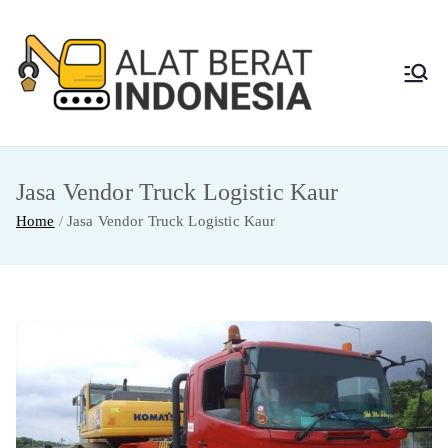
Skip
to
content
Alat
Jasa Sewa Alat
Berat dan Repair
Berat
Jasa Vendor Truck Logistic Kaur
Indon
Home
Jasa Vendor Truck Logistic Kaur
esia