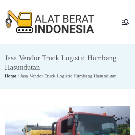
Skip
to
content
Alat
Jasa Sewa Alat
Berat dan Repair
Berat
Jasa Vendor Truck Logistic Humbang
Indon
Hasundutan
esia
Home
Jasa Vendor Truck Logistic Humbang Hasundutan