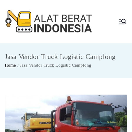
Skip
to
content
Alat
Jasa Sewa Alat
Berat dan Repair
Berat
Jasa Vendor Truck Logistic Camplong
Indon
Home
Jasa Vendor Truck Logistic Camplong
esia