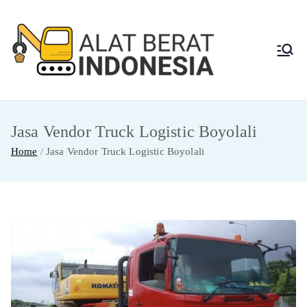
Skip
to
content
Alat
Jasa Sewa Alat
Berat dan Repair
Berat
Jasa Vendor Truck Logistic Boyolali
Indon
Home
Jasa Vendor Truck Logistic Boyolali
esia