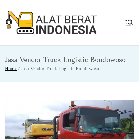
Skip
to
content
Alat
Jasa Sewa Alat
Berat dan Repair
Berat
Jasa Vendor Truck Logistic Bondowoso
Indon
Home
Jasa Vendor Truck Logistic Bondowoso
esia