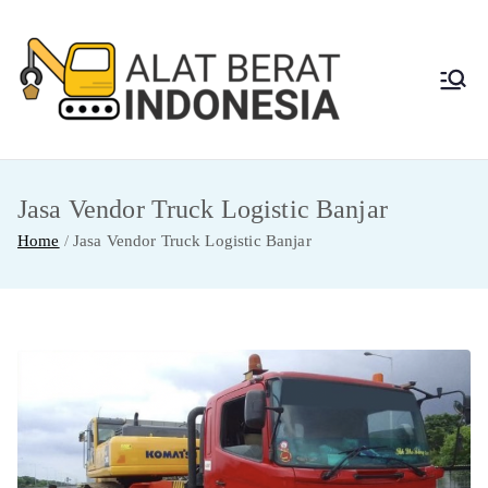
Skip
to
content
Alat
Jasa Sewa Alat
Berat dan Repair
Berat
Jasa Vendor Truck Logistic Banjar
Indon
Home
Jasa Vendor Truck Logistic Banjar
esia