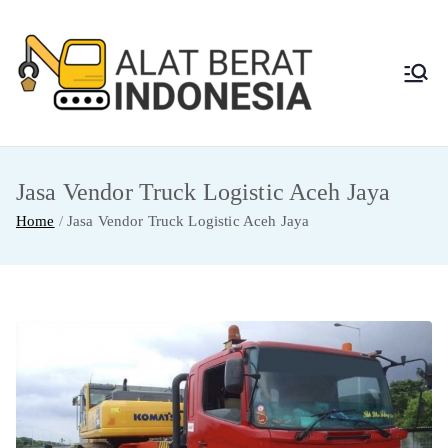
Skip
to
content
Alat
Jasa Sewa Alat
Berat dan Repair
Berat
Jasa Vendor Truck Logistic Aceh Jaya
Indon
Home
Jasa Vendor Truck Logistic Aceh Jaya
esia