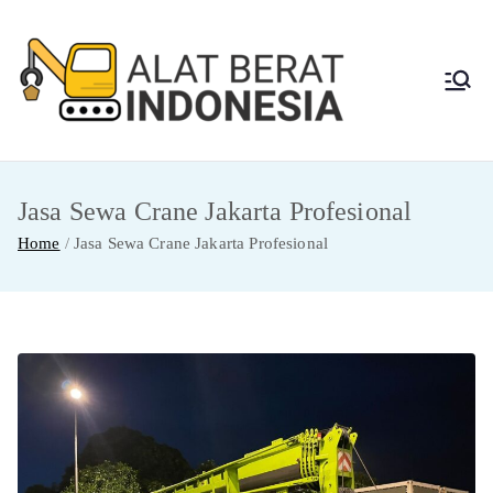
Skip
to
content
Alat
Jasa Sewa Alat
Berat dan Repair
Berat
Jasa Sewa Crane Jakarta Profesional
Indon
Home
Jasa Sewa Crane Jakarta Profesional
esia