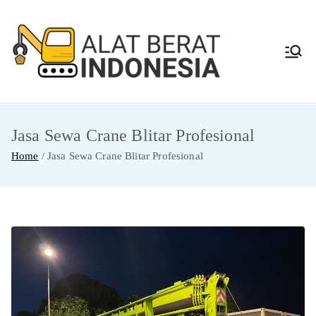
Skip
to
content
Alat
Jasa Sewa Alat
Berat dan Repair
Berat
Jasa Sewa Crane Blitar Profesional
Indon
Home
Jasa Sewa Crane Blitar Profesional
esia