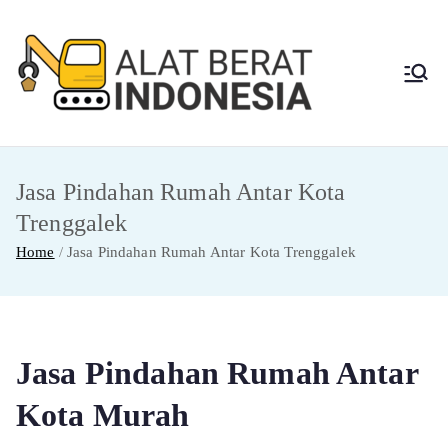
Skip
to
content
Alat
Jasa Sewa Alat
Berat dan Repair
Berat
Jasa Pindahan Rumah Antar Kota
Indon
Trenggalek
esia
Home
Jasa Pindahan Rumah Antar Kota Trenggalek
Jasa Pindahan Rumah Antar
Kota Murah