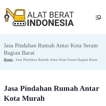
Skip
to
content
Alat
Jasa Sewa Alat
Berat dan Repair
Berat
Jasa Pindahan Rumah Antar Kota Seram
Indon
Bagian Barat
esia
Home
Jasa Pindahan Rumah Antar Kota Seram Bagian Barat
Jasa Pindahan Rumah Antar
Kota Murah