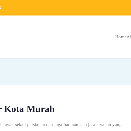
B
Home
A
Berat Indonesia
 Berat dan Repair
i
r Kota Murah
anyak sekali persiapan dan juga bantuan seta jasa layanan yang