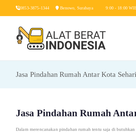
Skip
0853-3875-1344
Benowo, Surabaya
9:00 - 18:00 WI
to
content
Alat 
Jasa Sewa Alat
Jasa Pindahan Rumah Antar Kota Sehar
Jasa Pindahan Rumah Anta
Dalam merencanakan pindahan rumah tentu saja di butuhkan b