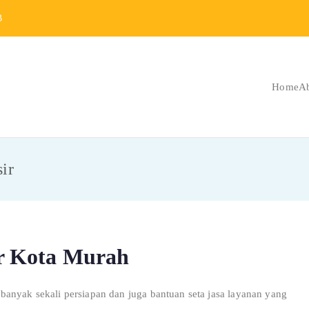
B
Home
A
Berat Indonesia
 Berat dan Repair
ir
r Kota Murah
anyak sekali persiapan dan juga bantuan seta jasa layanan yang