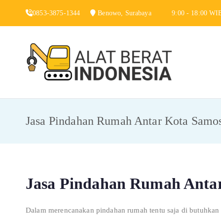
Skip
0853-3875-1344
Benowo, Surabaya
9:00 - 18:00 WI
to
content
Alat 
Jasa Sewa Alat
Jasa Pindahan Rumah Antar Kota Samos
Jasa Pindahan Rumah Anta
Dalam merencanakan pindahan rumah tentu saja di butuhkan b