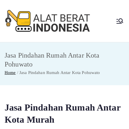
Skip
to
content
Alat
Jasa Sewa Alat
Berat dan Repair
Berat
Jasa Pindahan Rumah Antar Kota
Indon
Pohuwato
esia
Home
Jasa Pindahan Rumah Antar Kota Pohuwato
Jasa Pindahan Rumah Antar
Kota Murah