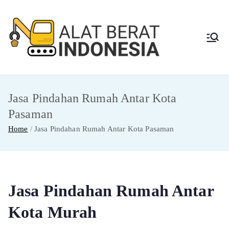
Skip
to
content
Alat
Jasa Sewa Alat
Berat dan Repair
Berat
Jasa Pindahan Rumah Antar Kota
Indon
Pasaman
esia
Home
Jasa Pindahan Rumah Antar Kota Pasaman
Jasa Pindahan Rumah Antar
Kota Murah