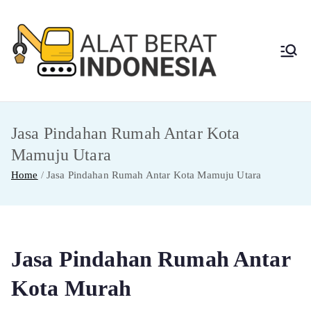
Skip
to
content
Alat
Jasa Sewa Alat
Berat dan Repair
Berat
Jasa Pindahan Rumah Antar Kota
Indon
Mamuju Utara
esia
Home
Jasa Pindahan Rumah Antar Kota Mamuju Utara
Jasa Pindahan Rumah Antar
Kota Murah