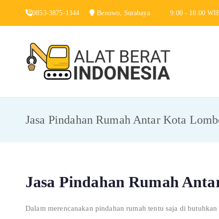
Skip
0853-3875-1344
Benowo, Surabaya
9:00 - 18:00 WI
to
content
Alat 
Jasa Sewa Alat
Jasa Pindahan Rumah Antar Kota Lomb
Jasa Pindahan Rumah Anta
Dalam merencanakan pindahan rumah tentu saja di butuhkan b