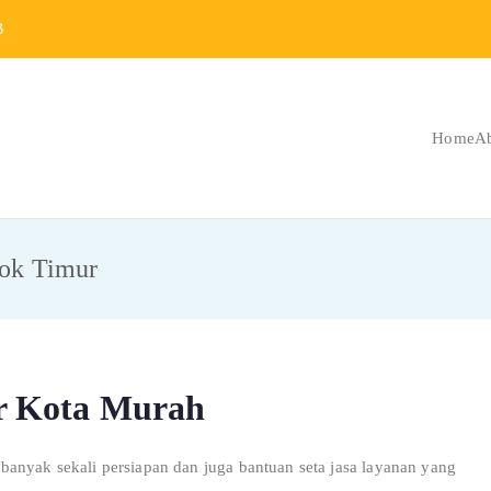
B
Home
A
Berat Indonesia
 Berat dan Repair
ok Timur
r Kota Murah
anyak sekali persiapan dan juga bantuan seta jasa layanan yang