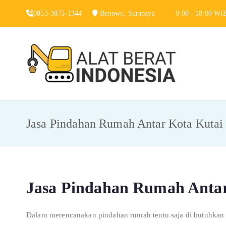
Skip
0853-3875-1344
Benowo, Surabaya
9:00 - 18:00 WI
to
content
Alat 
Jasa Sewa Alat
Jasa Pindahan Rumah Antar Kota Kutai
Jasa Pindahan Rumah Anta
Dalam merencanakan pindahan rumah tentu saja di butuhkan b