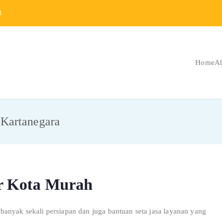
B
Home
A
Berat Indonesia
 Berat dan Repair
 Kartanegara
r Kota Murah
anyak sekali persiapan dan juga bantuan seta jasa layanan yang