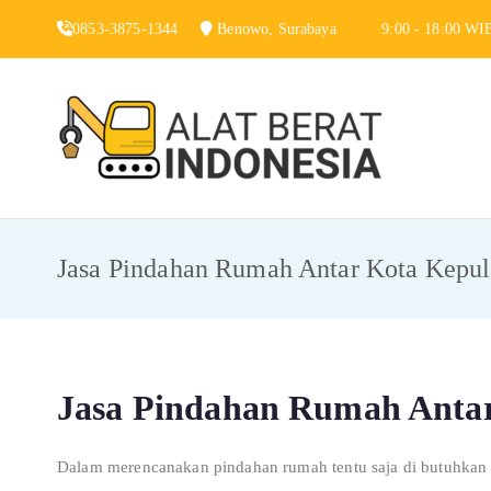
Skip
0853-3875-1344
Benowo, Surabaya
9:00 - 18:00 WI
to
content
Alat 
Jasa Sewa Alat
Jasa Pindahan Rumah Antar Kota Kepul
Jasa Pindahan Rumah Anta
Dalam merencanakan pindahan rumah tentu saja di butuhkan b