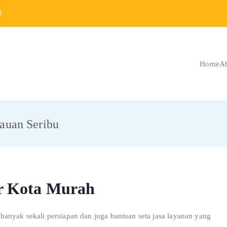
B
Home
A
Berat Indonesia
 Berat dan Repair
auan Seribu
r Kota Murah
anyak sekali persiapan dan juga bantuan seta jasa layanan yang