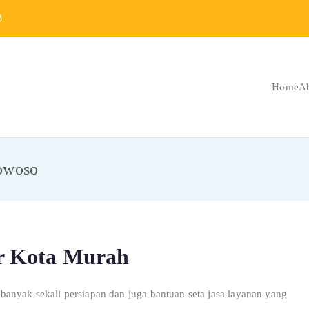
B
Home
A
Berat Indonesia
 Berat dan Repair
owoso
r Kota Murah
anyak sekali persiapan dan juga bantuan seta jasa layanan yang