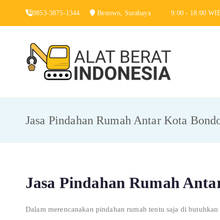
Skip
0853-3875-1344
Benowo, Surabaya
9:00 - 18:00 WI
to
content
Alat 
Jasa Sewa Alat
Jasa Pindahan Rumah Antar Kota Bond
Jasa Pindahan Rumah Anta
Dalam merencanakan pindahan rumah tentu saja di butuhkan b