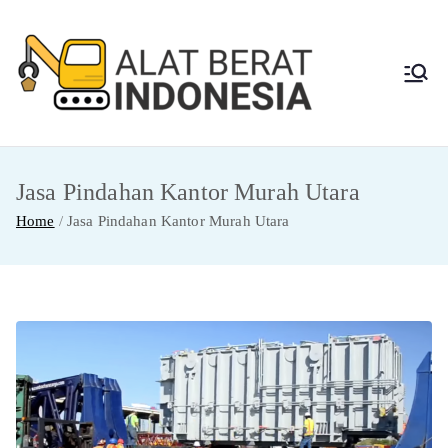
Skip
to
content
Alat
Jasa Sewa Alat
Berat dan Repair
Berat
Jasa Pindahan Kantor Murah Utara
Indon
Home
Jasa Pindahan Kantor Murah Utara
esia