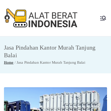
Skip
to
content
Alat
Jasa Sewa Alat
Berat dan Repair
Berat
Jasa Pindahan Kantor Murah Tanjung
Indon
Balai
esia
Home
Jasa Pindahan Kantor Murah Tanjung Balai