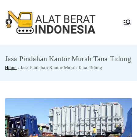
Skip
to
content
Alat
Jasa Sewa Alat
Berat dan Repair
Berat
Jasa Pindahan Kantor Murah Tana Tidung
Indon
Home
Jasa Pindahan Kantor Murah Tana Tidung
esia