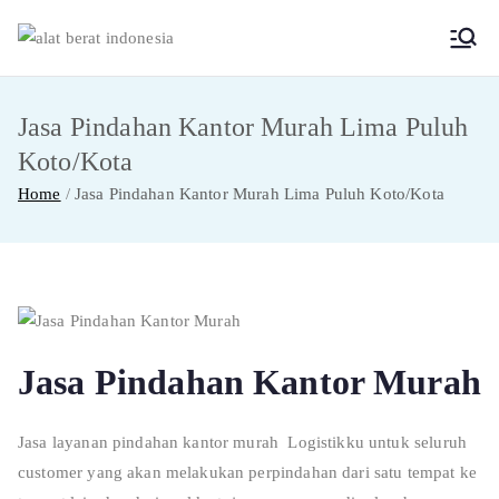
Skip
to
Alat
Jasa Sewa Alat
content
Berat dan Repair
Berat
Jasa Pindahan Kantor Murah Lima Puluh
Koto/Kota
Indon
Home
Jasa Pindahan Kantor Murah Lima Puluh Koto/Kota
esia
Jasa Pindahan Kantor Murah
Jasa layanan pindahan kantor murah Logistikku untuk seluruh
customer yang akan melakukan perpindahan dari satu tempat ke