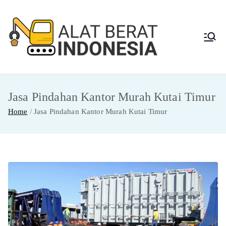
Skip
to
content
Alat
Jasa Sewa Alat
Berat dan Repair
Berat
Jasa Pindahan Kantor Murah Kutai Timur
Indon
Home
Jasa Pindahan Kantor Murah Kutai Timur
esia