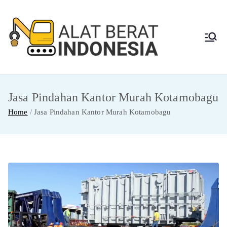
Skip
to
content
Alat
Jasa Sewa Alat
Berat dan Repair
Berat
Jasa Pindahan Kantor Murah Kotamobagu
Indon
Home
Jasa Pindahan Kantor Murah Kotamobagu
esia