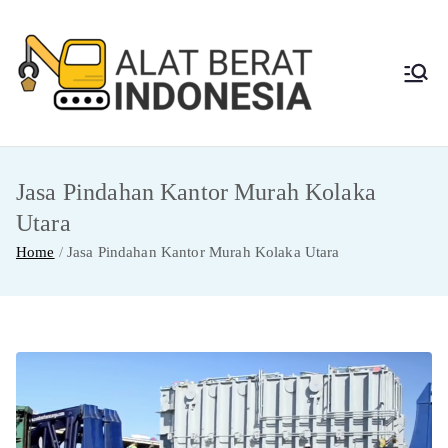
Skip
to
content
Alat
Jasa Sewa Alat
Berat dan Repair
Berat
Jasa Pindahan Kantor Murah Kolaka
Indon
Utara
esia
Home
Jasa Pindahan Kantor Murah Kolaka Utara