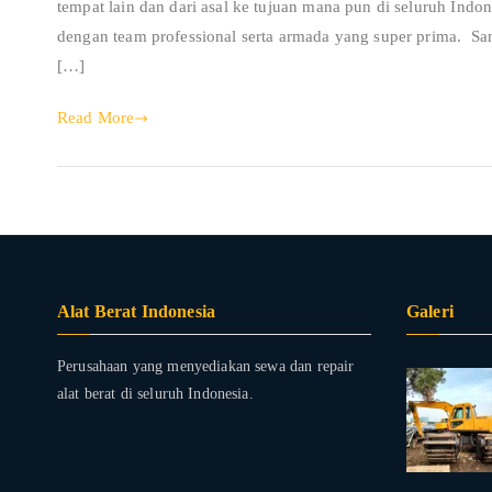
tempat lain dan dari asal ke tujuan mana pun di seluruh I
dengan team professional serta armada yang super prima. Sa
[…]
Read More
Alat Berat Indonesia
Galeri
Perusahaan yang menyediakan sewa dan repair
alat berat di seluruh Indonesia.