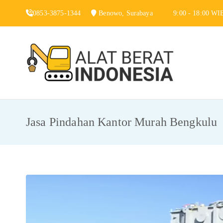
Skip
0853-3875-1344
Benowo, Surabaya
9:00 - 18:00 WI
to
content
Alat 
Jasa Sewa Alat
Jasa Pindahan Kantor Murah Bengkulu