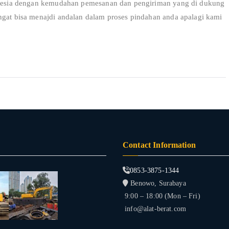
ndonesia dengan kemudahan pemesanan dan pengiriman yang di dukung
ngat bisa menajdi andalan dalam proses pindahan anda apalagi kami
Contact Information
0853-3875-1344
Benowo, Surabaya
9:00 – 18:00 (Mon – Fri)
info@alat-berat.com